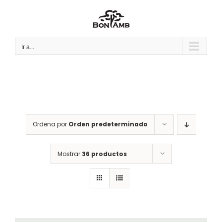
Saltar
al
contenido
Ir a...
Ordena por
Orden predeterminado
Mostrar
36 productos