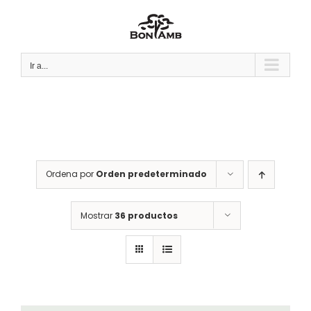
Saltar
al
contenido
Ir a...
Ordena por
Orden predeterminado
Mostrar
36 productos