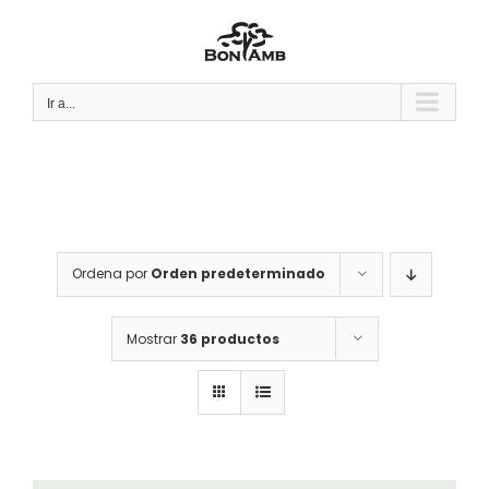
Saltar
al
contenido
Ir a...
Ordena por
Orden predeterminado
Mostrar
36 productos