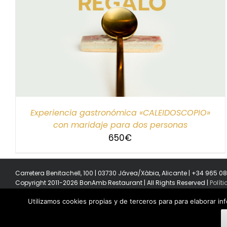
SELECCIONAR IMPORTE
/
DETALLES
Experiencia gastronómica «CALEIDOSCOPIO»
con maridaje para dos personas
650
€
Carretera Benitachell, 100 | 03730 Jávea/Xàbia, Alicante | +34 965 0
Copyright 2011-2026 BonAmb Restaurant | All Rights Reserved |
Polít
Utilizamos cookies propias y de terceros para para elaborar in