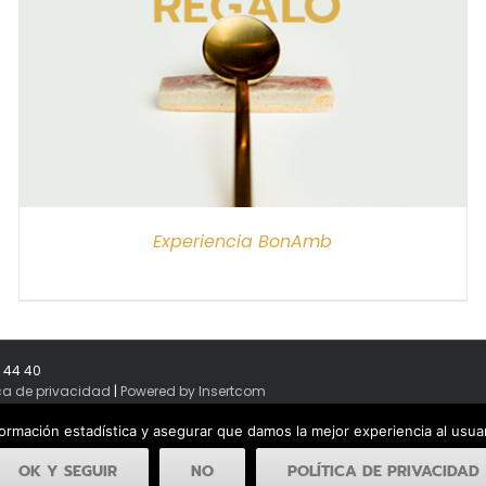
Experiencia BonAmb
8 44 40
ica de privacidad
|
Powered by Insertcom
formación estadística y asegurar que damos la mejor experiencia al usu
OK Y SEGUIR
NO
POLÍTICA DE PRIVACIDAD