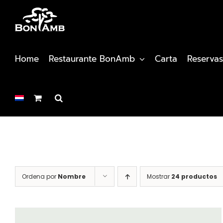
Saltar
al
contenido
Home
Restaurante BonAmb
Carta
Reservas
Ordena por
Nombre
Mostrar
24 productos