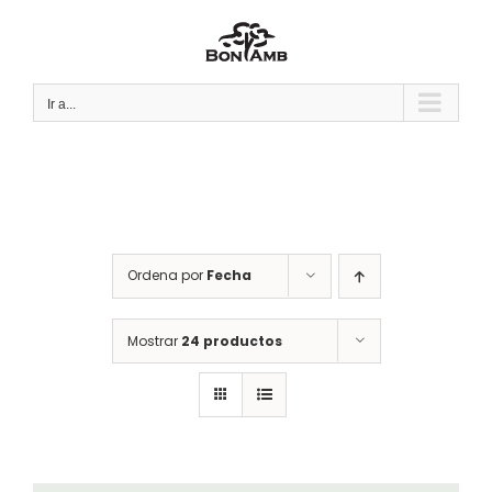
Saltar
al
contenido
Ir a...
Ordena por
Fecha
Mostrar
24 productos