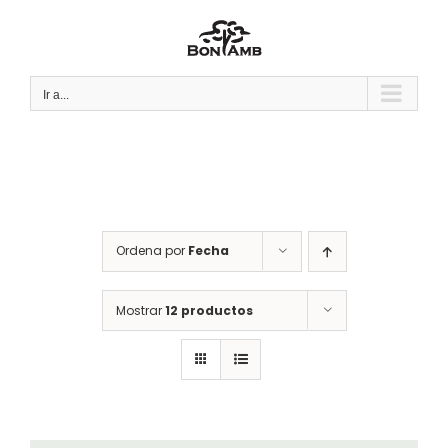
Saltar
al
contenido
Ir a...
Ordena por
Fecha
Mostrar
12 productos