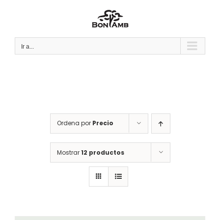
Saltar
al
contenido
Ir a...
Ordena por
Precio
Mostrar
12 productos