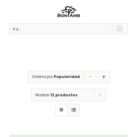
Saltar
al
contenido
Ir a...
Ordena por
Popularidad
Mostrar
12 productos