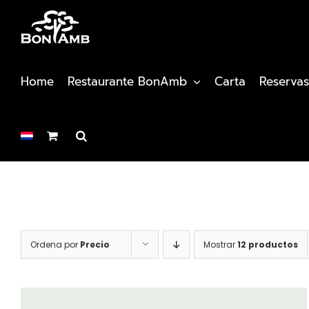
Saltar
al
contenido
Home
Restaurante BonAmb
Carta
Reservas
Ordena por
Precio
Mostrar
12 productos