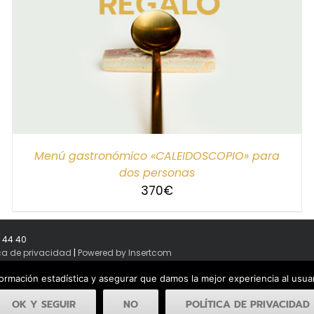
Menú gastronómico «CALEIDOSCOPIO» para
dos personas
370
€
8 44 40
ica de privacidad
|
Powered by Insertcom
formación estadística y asegurar que damos la mejor experiencia al usu
OK Y SEGUIR
NO
POLÍTICA DE PRIVACIDAD