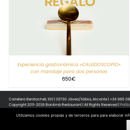
SELECCIONAR IMPORTE
/
DETALLES
Experiencia gastronómica «CALEIDOSCOPIO»
con maridaje para dos personas
650
€
Carretera Benitachell, 100 | 03730 Jávea/Xàbia, Alicante | +34 965 0
Copyright 2011-2026 BonAmb Restaurant | All Rights Reserved |
Polít
Utilizamos cookies propias y de terceros para para elaborar in