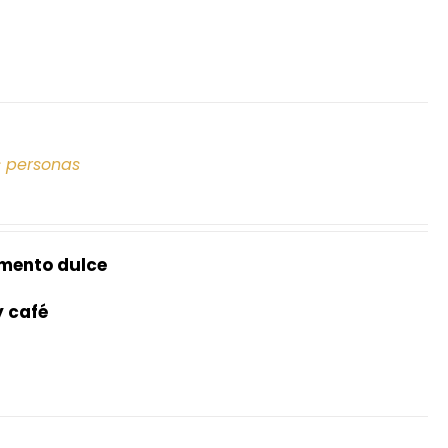
s personas
mento dulce
y café