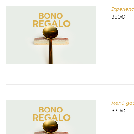
Experien
650
€
Menú gas
370
€