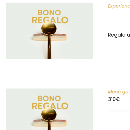
Experien
Regala u
Menú gas
310
€