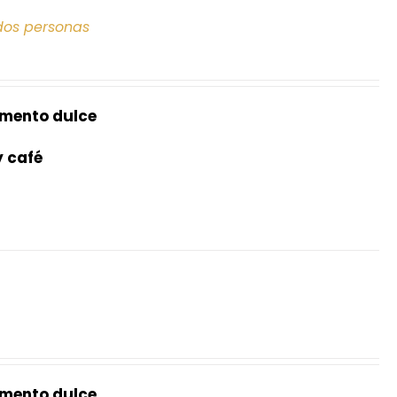
dos personas
mento dulce
y café
mento dulce