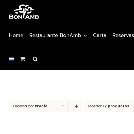
Saltar
al
contenido
Home
Restaurante BonAmb
Carta
Reservas
Ordena por
Precio
Mostrar
12 productos