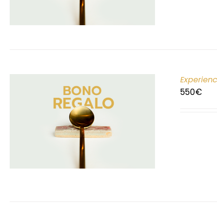
Experien
550
€