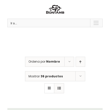
Saltar
al
contenido
Ir a...
Ordena por
Nombre
Mostrar
36 productos