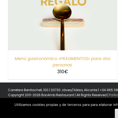
SELECCIONAR IMPORTE
/
DETALLES
Menú gastronómico «FRAGMENTOS» para dos
personas
310
€
Carretera Benitachell, 100 | 03730 Jávea/Xàbia, Alicante | +34 965 0
Copyright 2011-2026 BonAmb Restaurant | All Rights Reserved |
Polít
Utilizamos cookies propias y de terceros para para elaborar in