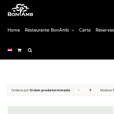
Saltar
al
contenido
Home
Restaurante BonAmb
Carta
Reservas
Ordena por
Orden predeterminado
Mostrar