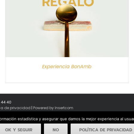
Experiencia BonAmb
8 44 40
ica de privacidad
|
Powered by Insertcom
formación estadística y asegurar que damos la mejor experiencia al usu
OK Y SEGUIR
NO
POLÍTICA DE PRIVACIDAD