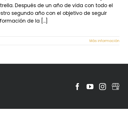
strella. Después de un año de vida con todo el
stro segundo año con el objetivo de seguir
ormación de la [...]
Más información
Facebook
YouTube
Instagr
MyBu