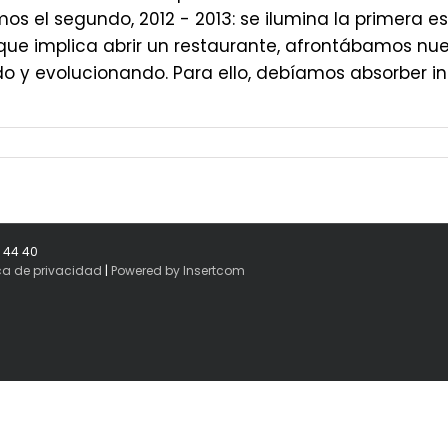
os el segundo, 2012 - 2013: se ilumina la primera e
que implica abrir un restaurante, afrontábamos nue
o y evolucionando. Para ello, debíamos absorber inf
8 44 40
ica de privacidad
|
Powered by Insertcom