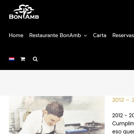
Saltar
al
contenido
Home
Restaurante BonAmb
Carta
Reservas
2012 – 2
2012 - 2
Cumplimo
a
eso quer