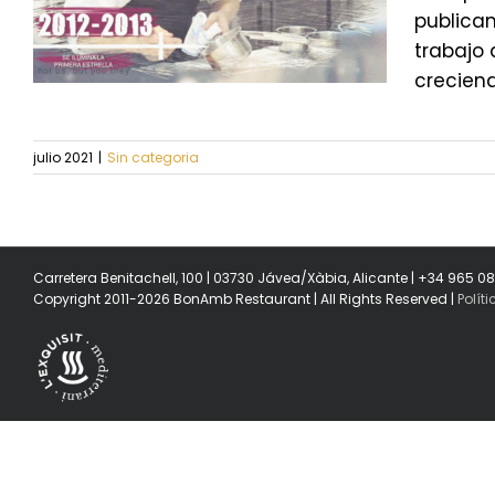
publicam
trabajo 
creciend
julio 2021
|
Sin categoria
Carretera Benitachell, 100 | 03730 Jávea/Xàbia, Alicante | +34 965 0
Copyright 2011-2026 BonAmb Restaurant | All Rights Reserved |
Polít