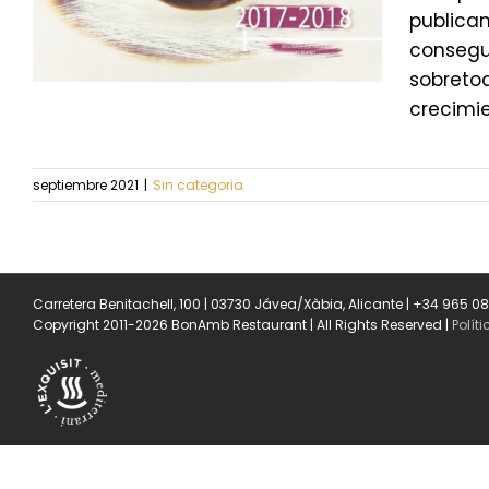
publicam
consegui
sobreto
crecimie
septiembre 2021
|
Sin categoria
Carretera Benitachell, 100 | 03730 Jávea/Xàbia, Alicante | +34 965 0
Copyright 2011-2026 BonAmb Restaurant | All Rights Reserved |
Polít