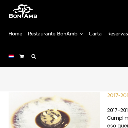
Saltar
al
contenido
Home
Restaurante BonAmb
Carta
Reservas
2017-20
2017-201
Cumplimo
o
eso quer