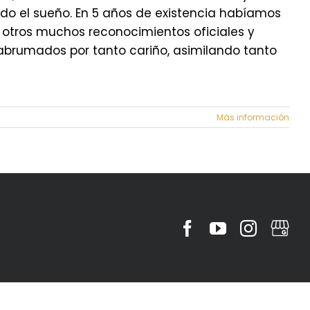
do el sueño. En 5 años de existencia habíamos
e otros muchos reconocimientos oficiales y
abrumados por tanto cariño, asimilando tanto
Más información
Facebook
YouTube
Instagr
MyBu