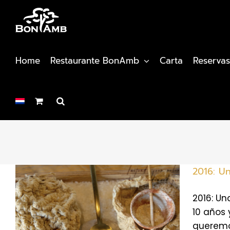
Saltar
al
contenido
Home
Restaurante BonAmb
Carta
Reservas
2016: Un
2016: Un
10 años 
queremos