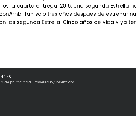
os la cuarta entrega: 2016: Una segunda Estrella n
BonAmb. Tan solo tres años después de estrenar nues
n las segunda Estrella. Cinco años de vida y ya tení
8 44 40
ica de privacidad
|
Powered by Insertcom