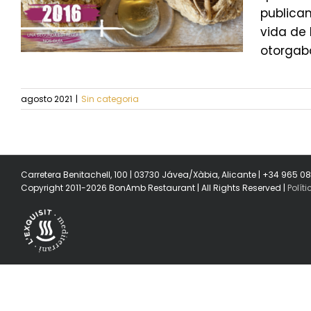
publicam
vida de 
otorgaba
agosto 2021
|
Sin categoria
Carretera Benitachell, 100 | 03730 Jávea/Xàbia, Alicante | +34 965 0
Copyright 2011-2026 BonAmb Restaurant | All Rights Reserved |
Polít