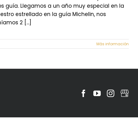
os guía. Llegamos a un año muy especial en la
tro estrellado en la guía Michelin, nos
amos 2 [...]
Más información
Facebook
YouTube
Instagr
MyBu