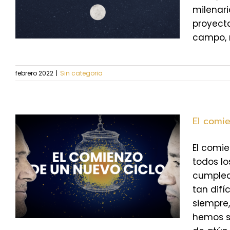
milenari
proyecta
campo, no
febrero 2022
|
Sin categoria
El comi
El comi
todos lo
cumplea
tan difí
siempre,
hemos s