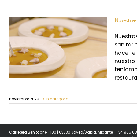
Nuestras
Nuestra
sanitari
hace fe
nuestro
teníamos
restaura
noviembre 2020
|
Sin categoria
Carretera Benitachell, 100 | 03730 Jávea/Xàbia, Alicante | +34 965 0