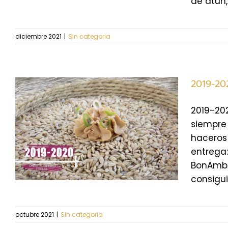
de atún, [
diciembre 2021
|
Sin categoria
2019-20
2019-202
siempre 
haceros 
entrega:
BonAmb p
consigui
octubre 2021
|
Sin categoria