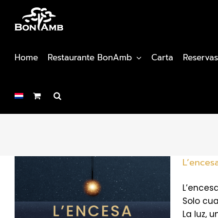
Saltar
al
contenido
Home
Restaurante BonAmb
Carta
Reservas
L’ences
L’ences
Solo cua
La luz, 