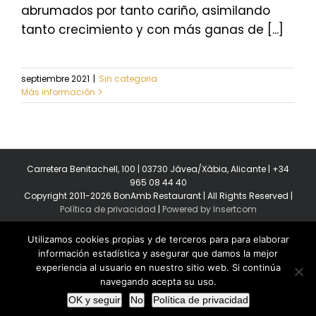
abrumados por tanto cariño, asimilando
tanto crecimiento y con más ganas de [...]
septiembre 2021
|
Sin categoria
Más información
Carretera Benitachell, 100 | 03730 Jávea/Xàbia, Alicante | +34
965 08 44 40
Copyright 2011-2026 BonAmb Restaurant | All Rights Reserved |
Política de privacidad
|
Powered by Insertcom
Utilizamos cookies propias y de terceros para para elaborar
información estadística y asegurar que damos la mejor
experiencia al usuario en nuestro sitio web. Si continúa
navegando acepta su uso.
Facebook
YouTube
Instagram
MyBusiness
OK y seguir
No
Política de privacidad