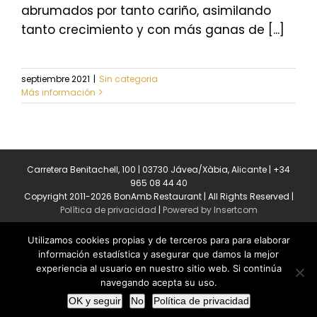
abrumados por tanto cariño, asimilando
tanto crecimiento y con más ganas de [...]
septiembre 2021
|
Sin categoria
Más información
Carretera Benitachell, 100 | 03730 Jávea/Xàbia, Alicante | +34
965 08 44 40
Copyright 2011-2026 BonAmb Restaurant | All Rights Reserved |
Política de privacidad
|
Powered by Insertcom
Utilizamos cookies propias y de terceros para para elaborar
información estadística y asegurar que damos la mejor
experiencia al usuario en nuestro sitio web. Si continúa
navegando acepta su uso.
Facebook
YouTube
Instagram
MyBusiness
OK y seguir
No
Política de privacidad