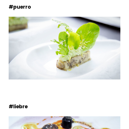
#puerro
#liebre