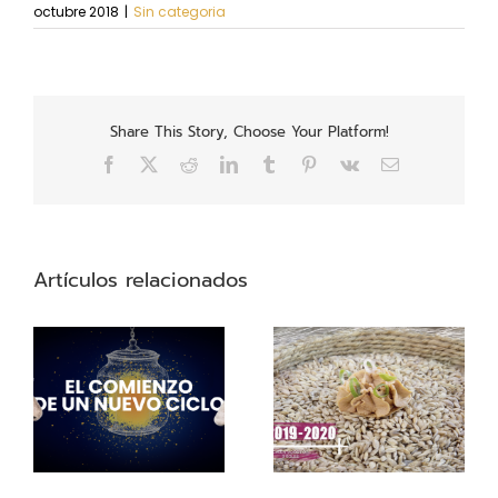
octubre 2018
|
Sin categoria
Share This Story, Choose Your Platform!
Facebook
X
Reddit
LinkedIn
Tumblr
Pinterest
Vk
Correo
electrónico
Artículos relacionados
2019-2020:
n
Calentados por tres
Soles