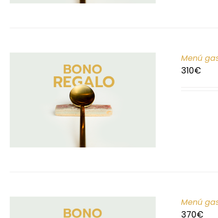
Menú gas
310
€
Menú gas
370
€