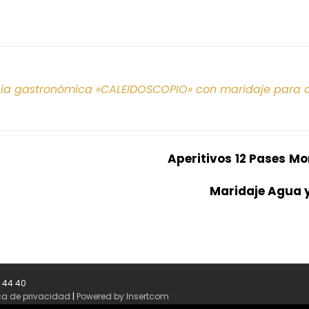
cia gastronómica «CALEIDOSCOPIO» con maridaje para 
Aperitivos
12 Pases
Mo
Maridaje Agua 
8 44 40
ica de privacidad
|
Powered by Insertcom