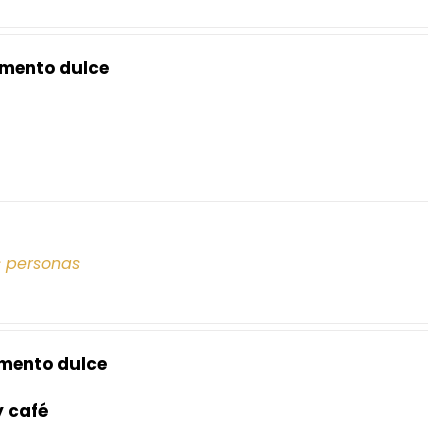
mento dulce
s personas
mento dulce
y café