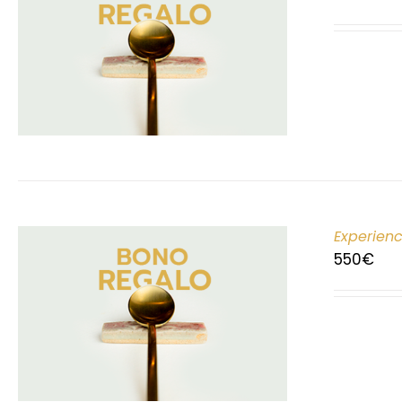
Experien
550
€