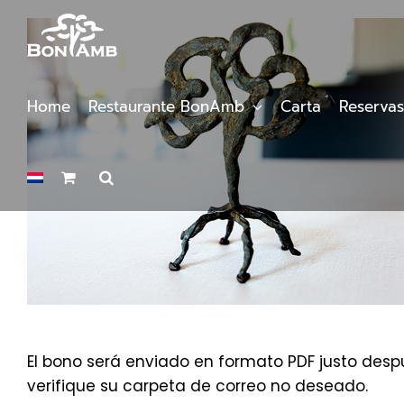
Saltar
al
contenido
Home
Restaurante BonAmb
Carta
Reservas
El bono será enviado en formato PDF justo despu
verifique su carpeta de correo no deseado.