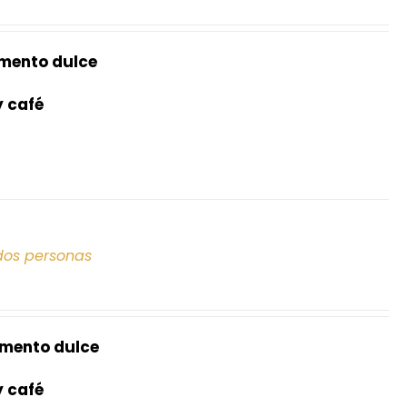
mento dulce
y café
dos personas
mento dulce
y café