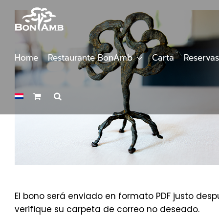
Saltar
al
contenido
Home
Restaurante BonAmb
Carta
Reservas
El bono será enviado en formato PDF justo despu
verifique su carpeta de correo no deseado.