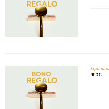
Experien
650
€