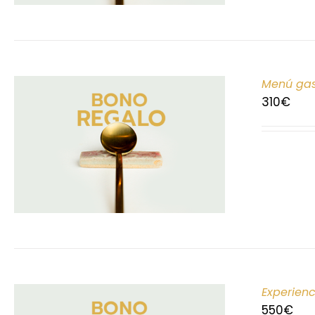
Menú gas
310
€
Experien
550
€