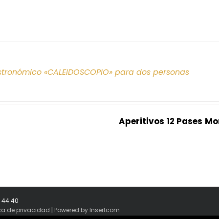
tronómico «CALEIDOSCOPIO» para dos personas
Aperitivos
12 Pases
Mo
8 44 40
ica de privacidad
|
Powered by Insertcom