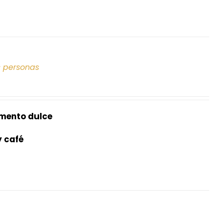
s personas
mento dulce
y café