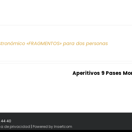
tronómico «FRAGMENTOS» para dos personas
Aperitivos
9 Pases
Mo
8 44 40
ica de privacidad
|
Powered by Insertcom