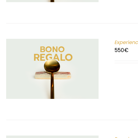
Experien
550
€