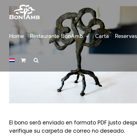
Saltar
al
contenido
Home
Restaurante BonAmb
Carta
Reservas
El bono será enviado en formato PDF justo despu
verifique su carpeta de correo no deseado.