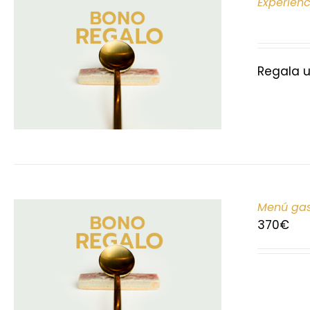
Experien
Regala u
Menú gas
370
€