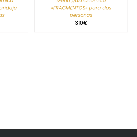
nómica
Menú gastronómico
ridaje
«FRAGMENTOS» para dos
as
personas
310
€