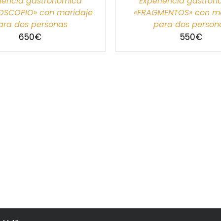
iencia gastronómica
Experiencia gastro
OSCOPIO» con maridaje
«FRAGMENTOS» con ma
ara dos personas
para dos person
650
€
550
€