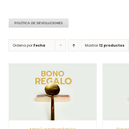
POLÍTICA DE DEVOLUCIONES
Ordena por
Fecha
Mostrar
12 productos
S
SELECCIONAR IMPORTE
/
DETALLES
SELEC