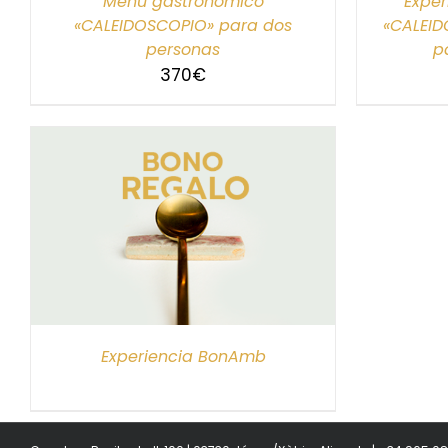
Menú gastronómico
Exper
«CALEIDOSCOPIO» para dos
«CALEID
personas
p
370
€
S
Experiencia BonAmb