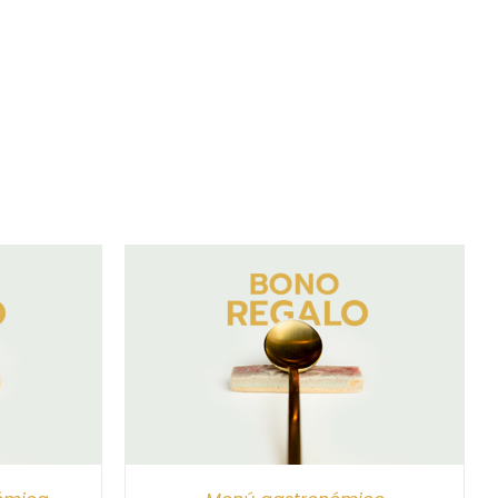
/
DETALLES