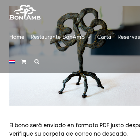
Saltar
al
contenido
Home
Restaurante BonAmb
Carta
Reservas
El bono será enviado en formato PDF justo despu
verifique su carpeta de correo no deseado.