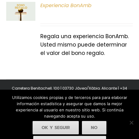
ONAR
Experiencia BonAmb
E
S
Regala una experiencia BonAmb.
Usted mismo puede determinar
el valor del bono regalo.
Carretera Benitachell, 100 | 03730 Jávea/Xàbia, Alicante | +34
965 08 44 40
Utilizamos cookies propias y de terceros para para elaborar
Copyright 2011-2026 BonAmb Restaurant | All Rights Reserved |
información estadística y asegurar que damos la mejor
Política de privacidad
|
Powered by Insertcom
experiencia al usuario en nuestro sitio web. Si continúa
navegando acepta su uso.
OK Y SEGUIR
NO