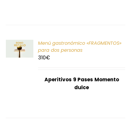
ONAR
Menú gastronómico «FRAGMENTOS»
E
para dos personas
310
€
S
Aperitivos
9 Pases
Momento
dulce