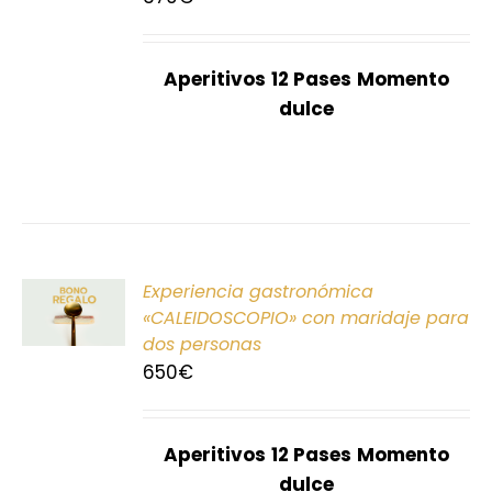
S
Aperitivos
12 Pases
Momento
dulce
ONAR
Experiencia gastronómica
E
«CALEIDOSCOPIO» con maridaje para
dos personas
S
650
€
Aperitivos
12 Pases
Momento
dulce