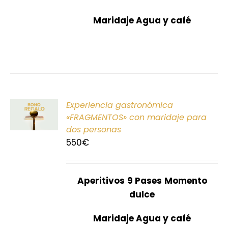
Maridaje Agua y café
ONAR
Experiencia gastronómica
E
«FRAGMENTOS» con maridaje para
dos personas
S
550
€
Aperitivos
9 Pases
Momento
dulce
Maridaje Agua y café