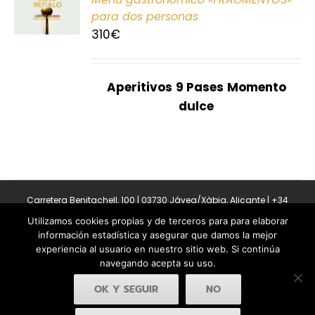
E
para dos personas
310
€
S
Aperitivos
9 Pases
Momento
dulce
Carretera Benitachell, 100 | 03730 Jávea/Xàbia, Alicante | +34
965 08 44 40
Utilizamos cookies propias y de terceros para para elaborar
Copyright 2011-2026 BonAmb Restaurant | All Rights Reserved |
información estadística y asegurar que damos la mejor
Política de privacidad
|
Powered by Insertcom
experiencia al usuario en nuestro sitio web. Si continúa
navegando acepta su uso.
OK Y SEGUIR
NO