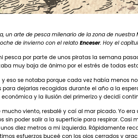
a, un arte de pesca milenario de la zona de nuestra
oche de invierno con el relato
Enceser
. Hoy el capítul
 mi pesca por parte de unos piratas la semana pas
notaba muy baja de ánimo por el estrés de todas es
a y eso se notaba porque cada vez había menos n
ara dejarlas recogidas durante el año a la espera
 económica y la ilusión del primerizo y decidí con
ucho viento, resbalé y caí al mar picado. Yo era
sin poder salir a la superficie para respirar. Casi
 unos diez metros a mi izquierda. Rápidamente rec
mos esfuerzos buceé con los ojos cerrados y gracia