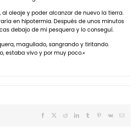
al oleaje y poder alcanzar de nuevo la tierra.
raría en hipotermia. Después de unos minutos
ocas debajo de mi pesquera y lo conseguí.
uera, magullado, sangrando y tiritando.
, estaba vivo y por muy poco.»
Facebook
X
Reddit
LinkedIn
Tumblr
Pinterest
Vk
Correo
electrón