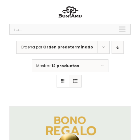
Saltar
al
contenido
Ir a...
Ordena por
Orden predeterminado
Mostrar
12 productos