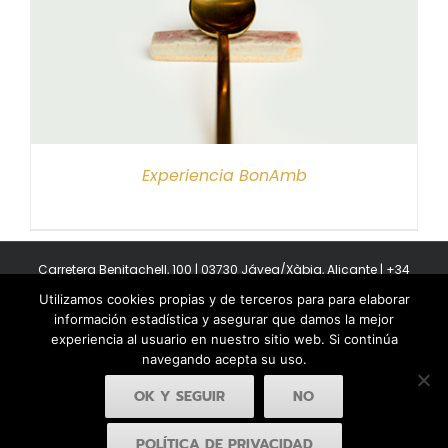
Experiencia BonAmb
Carretera Benitachell, 100 | 03730 Jávea/Xàbia, Alicante | +34
965 08 44 40
Utilizamos cookies propias y de terceros para para elaborar
Copyright 2011-2026 BonAmb Restaurant | All Rights Reserved |
información estadística y asegurar que damos la mejor
Política de privacidad
|
Powered by Insertcom
experiencia al usuario en nuestro sitio web. Si continúa
navegando acepta su uso.
OK Y SEGUIR
NO
POLÍTICA DE PRIVACIDAD
Facebook
YouTube
Instagram
MyBusiness