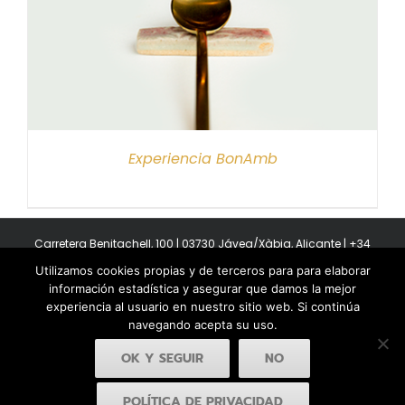
Experiencia BonAmb
Carretera Benitachell, 100 | 03730 Jávea/Xàbia, Alicante | +34
965 08 44 40
Utilizamos cookies propias y de terceros para para elaborar
Copyright 2011-2026 BonAmb Restaurant | All Rights Reserved |
información estadística y asegurar que damos la mejor
Política de privacidad
|
Powered by Insertcom
experiencia al usuario en nuestro sitio web. Si continúa
navegando acepta su uso.
OK Y SEGUIR
NO
POLÍTICA DE PRIVACIDAD
Facebook
YouTube
Instagram
MyBusiness