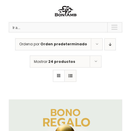
Saltar
al
contenido
Ir a...
Ordena por
Orden predeterminado
Mostrar
24 productos