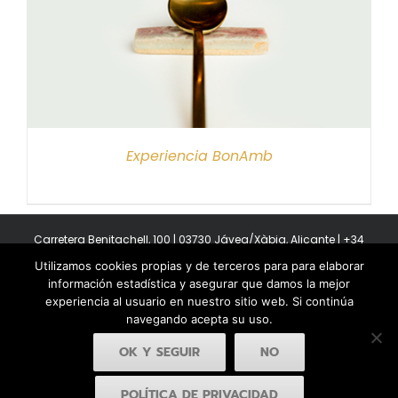
Experiencia BonAmb
Carretera Benitachell, 100 | 03730 Jávea/Xàbia, Alicante | +34
965 08 44 40
Utilizamos cookies propias y de terceros para para elaborar
Copyright 2011-2026 BonAmb Restaurant | All Rights Reserved |
información estadística y asegurar que damos la mejor
Política de privacidad
|
Powered by Insertcom
experiencia al usuario en nuestro sitio web. Si continúa
navegando acepta su uso.
OK Y SEGUIR
NO
POLÍTICA DE PRIVACIDAD
Facebook
YouTube
Instagram
MyBusiness