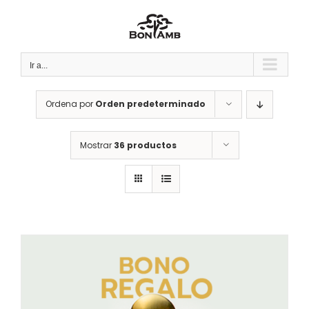
Saltar
al
contenido
Ir a...
Ordena por
Orden predeterminado
Mostrar
36 productos