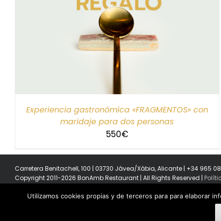
SELECCIONAR IMPORTE
/
DETALLES
Experiencia gastronómica «FRAGMENTOS» con
maridaje para dos personas
550
€
Carretera Benitachell, 100 | 03730 Jávea/Xàbia, Alicante | +34 965 0
Copyright 2011-2026 BonAmb Restaurant | All Rights Reserved |
Polít
Utilizamos cookies propias y de terceros para para elaborar in