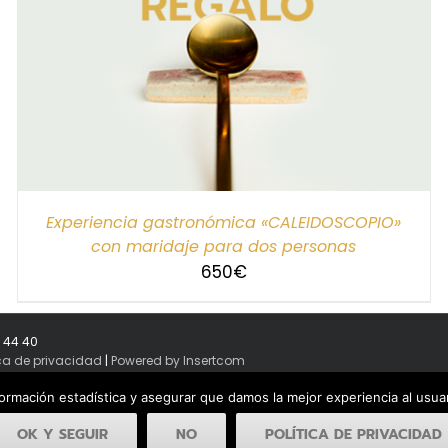
Experiencia gastronómica «CALEIDOSCOPIO»
con maridaje para dos personas
650
€
8 44 40
ica de privacidad
|
Powered by Insertcom
formación estadística y asegurar que damos la mejor experiencia al usu
OK Y SEGUIR
NO
POLÍTICA DE PRIVACIDAD