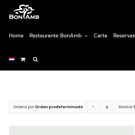
Saltar
al
contenido
Home
Restaurante BonAmb
Carta
Reservas
Ordena por
Orden predeterminado
Mostrar