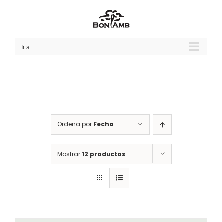
Saltar
al
contenido
Ir a...
Ordena por
Fecha
Mostrar
12 productos