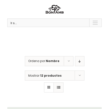
Saltar
al
contenido
Ir a...
Ordena por
Nombre
Mostrar
12 productos