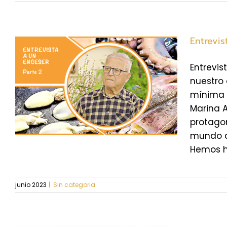
Entrevis
Entrevi
nuestro 
mínima 
Marina 
protago
mundo de
Hemos ha
junio 2023
|
Sin categoria