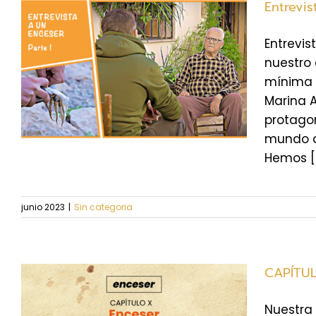
Entrevis
Entrevi
nuestro 
mínima 
Marina 
protago
mundo de
Hemos [..
junio 2023
|
Sin categoria
CAPÍTUL
Nuestra 