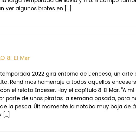
 la larga temporada de lluvia y frio. El campo tam
n ver algunos brotes en [...]
O 8: El Mar
temporada 2022 gira entorno de L’encesa, un arte 
Alta. Rendimos homenaje a todos aquellos enceser
 con el relato Enceser. Hoy el capítulo 8: El Mar. "A 
or parte de unos piratas la semana pasada, para n
s de la pesca. Últimamente la notaba muy baja de 
[...]