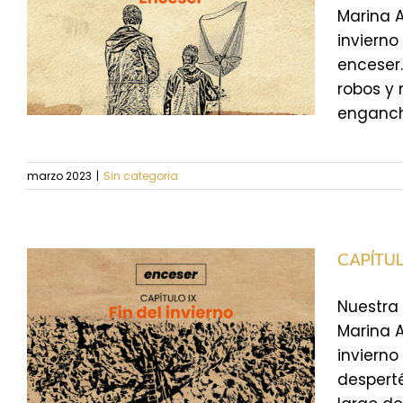
Marina 
invierno
enceser
robos y
engancha
marzo 2023
|
Sin categoria
CAPÍTULO
Nuestra 
Marina 
invierno
desperté