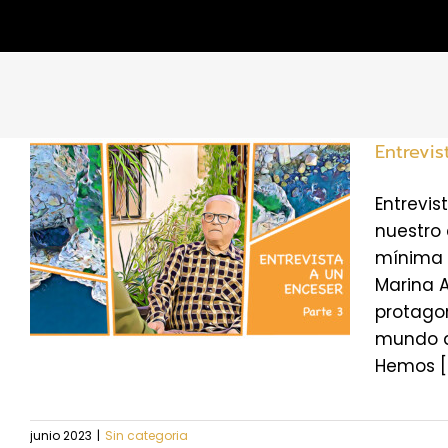
Entrevis
Entrevi
nuestro 
mínima 
Marina 
protago
mundo de
Hemos [..
junio 2023
|
Sin categoria