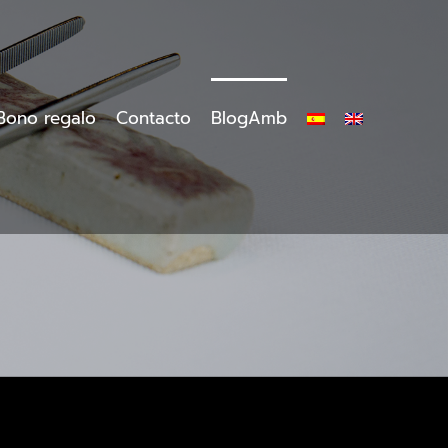
Bono regalo
Contacto
BlogAmb