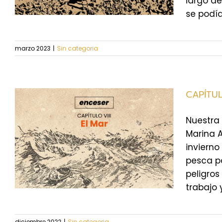
largo de
se podía
marzo 2023
|
Sin categoria
CAPÍTUL
Nuestra 
Marina 
invierno
pesca p
peligro
trabajo y 
diciembre 2022
|
Sin categoria