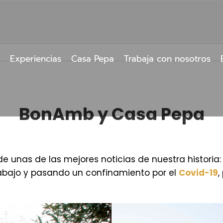
Experiencias
Casa Pepa
Trabaja con nosotros
BonAmb y Casa Pepa
 unas de las mejores noticias de nuestra historia:
rabajo y pasando un confinamiento por el
Covid-19
,