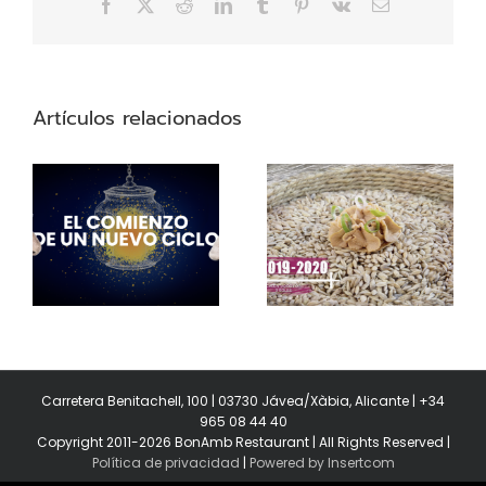
Facebook
X
Reddit
LinkedIn
Tumblr
Pinterest
Vk
Correo
electrónico
Artículos relacionados
2019-2020:
n
Calentados por tres
Soles
Carretera Benitachell, 100 | 03730 Jávea/Xàbia, Alicante | +34
965 08 44 40
Copyright 2011-2026 BonAmb Restaurant | All Rights Reserved |
Política de privacidad
|
Powered by Insertcom