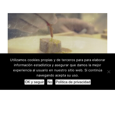
Utilizamos cookies propias y de terceros para para elaborar
información estadística y asegurar que damos la mejor
experiencia al usuario en nuestro sitio web. Si continúa
navegando acepta su uso.
OK y seguir
No
Política de privacidad
Pasos creativos para una nueva temporada
Pasos creativos para una nueva temporada
Los finales de temporada son exhaustos.
Después de todo un año gastronómico