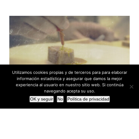
Utilizamos cookies propias y de terceros para para elaborar
información estadística y asegurar que damos la mejor
experiencia al usuario en nuestro sitio web. Si continúa
navegando acepta su uso.
OK y seguir
No
Política de privacidad
Pasos creativos para una nueva temporada
Pasos creativos para una nueva temporada
Los finales de temporada son exhaustos.
Después de todo un año gastronómico