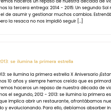
emos haceros un repaso de nuestra década de vida,
os la tercera entrega: 2014 - 2015: Un segundo Sol 
 el de asumir y gestionar muchos cambios. Estrenába
pero la resaca no nos impidió seguir [...]
013: se ilumina la primera estrella
013: se ilumina la primera estrella X Aniversario ¡E
s 10 años y siempre hemos creído que es primordial
emos haceros un repaso de nuestra década de vida,
os el segundo, 2012 - 2013: se ilumina la primera e
que implica abrir un restaurante, afrontábamos nue
o y evolucionando. Para ello, debíamos absorber inf