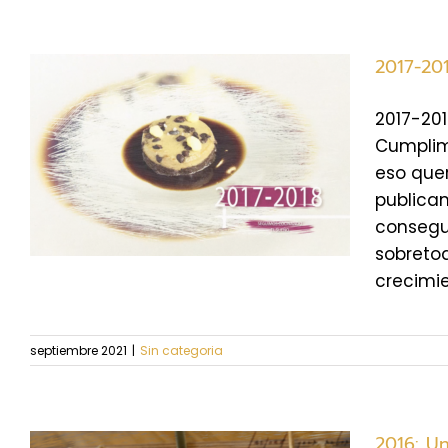
2017-20
2017-201
Cumplimo
o
eso quer
publicam
consegui
sobreto
crecimie
septiembre 2021
|
Sin categoria
2016: Un