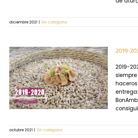
de atún, [
diciembre 2021
|
Sin categoria
2019-20
2019-202
siempre 
haceros 
entrega:
BonAmb p
consigui
octubre 2021
|
Sin categoria