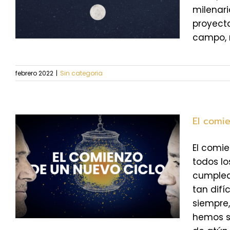
milenari
proyecta
campo, no
febrero 2022
|
Sin categoria
El comi
El comi
todos lo
cumplea
tan difí
siempre,
hemos s