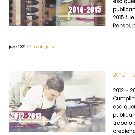
eso quer
publicam
2015 fue
Repsol, 
julio 2021
|
Sin categoria
2012 – 2
2012 - 2
Cumplimo
a
eso quer
publicam
trabajo 
creciend