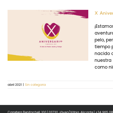
X Anive
¡Estamos
aventur
pelo, pe
tiempo 
nacido 
nuestra
como niñ
abril 2021
|
Sin categoria
Carretera Benitachell, 100 | 03730 Jávea/Xàbia, Alicante | +34 965 0