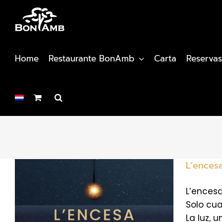
Saltar
al
contenido
Home
Restaurante BonAmb
Carta
Reservas
L’ences
L’ences
Solo cua
La luz, 