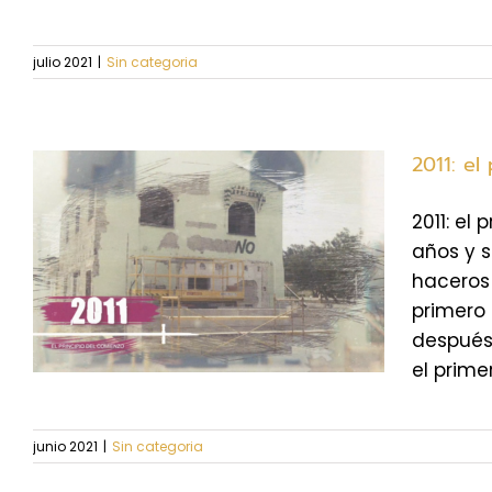
julio 2021
|
Sin categoria
2011: el
2011: el
años y s
haceros 
primero 
después
el prime
junio 2021
|
Sin categoria